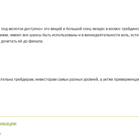
и под молоток доступно» это вящий и большой спец экскурс в космос трейдинг
нижке, имеют все шансы быть использованы и в жизнедеятельности коль, есте
 дочитать её до финала.
ательна трейдерам, инвесторам самых разных уровней, а актже приверженцам
ликации
и