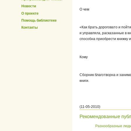
Новости
О чем
О проекте
Помощь библиотеке
«Как брать дороговато и пойт
Контакты
и управляла, расказанные в к
способна приобрести книжку и
Кому
Сборник благотворна и заним
книги.
(11-05-2010)
Рекомендованные пуб
Разнообразные люд