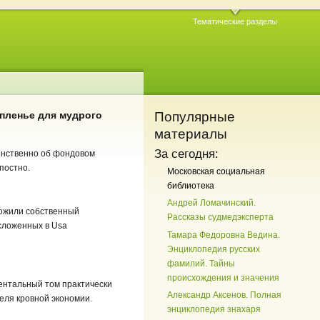
Тематические разделы
епленье для мудрого
Популярные
материалы
За сегодня:
динственно об фондовом
постно.
Московская социальная
библиотека
Андрей Ломачинский.
ложили собственный
Рассказы судмедэксперта
 сложенных в Usa
Тамара Федоровна Ведина.
Энциклопедия русских
фамилий. Тайны
происхождения и значения
ментальный том практически
Александр Аксенов. Полная
еля кровной экономии.
энциклопедия знахаря