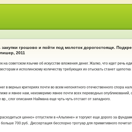
ь закупки грошово и пойти под молоток дорогостояще. Подкр
лишер, 2011
к на советском язычке об искусстве вложения денег. Жалко, что идет речь е
весторам и исполинскому количеству требующих их отыскать станет щепотка 
ег в верных критериях почти во всем непонятного отечественного спора на
лиже и явнее нам, неизмеримо явнее почти всех переводных опубликований,
е вр., слог описания Наймана еще чуть-чуть отстает от западного.
и расходиться ценно» отпустили в «Альпине» и торгуют еще дорого за фунда
 больше 700 руб.. Диссертация бесспорно тротуар для примитивного почитат