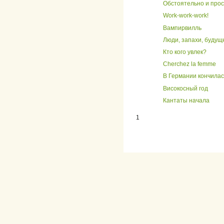
Обстоятельно и прос
Work-work-work!
Вампирвилль
Люди, запахи, будущн
Кто кого увлек?
Cherchez la femme
В Германии кончилас
Високосный год
Кантаты начала
1