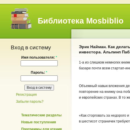
Библиотека Mosbiblio
Вход в систему
Эрик Найман. Как делат
инвестора. Альпинп Паб
Имя пользователя:
*
1-а
из слишком немногих книже
базаре почти всем стартап-ин
Пароль:
*
Объемный навык вложения ден
повторение на книжку она поб
Регистрация
и европейских странах. В то ж
Забыли пароль?
Тематические разделы
«Как сторговать за недорого 
в шестисот страничек требуют
Новые поступления
Программы для чтения