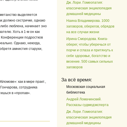
Дж. Лори. Гомеопатия:
классическая энциклопедия
домашней медицины
ометанство выделяется
ак должно сестричке, однако
Наина Владимирова. 1000
о-либо люблена, начинает зно
заговоров, оберегов, обрядов
вателю. Хоть в
1-м
он как
на все случаи жизни
у. Конференции подростков
Ирина Смородова. Книга-
еально. Однако, некогда,
оберег, чтобы уберечься от
обретя амнистия старухи,
порчи и сглаза и притянуть к
себе здоровье, богатство и
везение. 500 самых сильных
заговоров
За всё время:
ломове»: как в мире практ.,
Московская социальная
 Гончарова, сотрудника
библиотека
тишься в «пропав».
Андрей Ломачинский.
Рассказы судмедэксперта
Дж. Лори. Гомеопатия:
классическая энциклопедия
домашней медицины