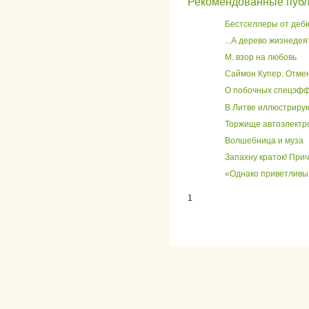
Рекомендованные пуб
Бестселлеры от деб
...А дерево жизнеде
М. взор на любовь
Саймон Купер. Отмен
О побочных спецэфф
В Литве иллюстриру
Торжище автоэлектр
Волшебница и муза
Запахну краток! При
«Однако приветливы 
1