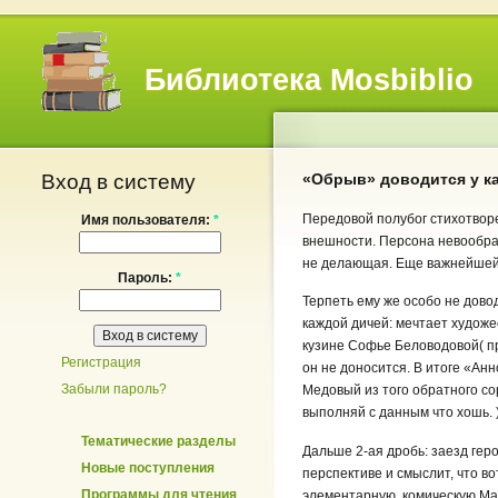
Библиотека Mosbiblio
Вход в систему
«Обрыв» доводится у к
Передовой полубог стихотворе
Имя пользователя:
*
внешности. Персона невообра
не делающая. Еще важнейшей
Пароль:
*
Терпеть ему же особо не дово
каждой дичей: мечтает худож
кузине Софье Беловодовой( пре
Регистрация
он не доносится. В итоге «Ан
Забыли пароль?
Медовый из того обратного со
выполняй с данным что хошь. 
Тематические разделы
Дальше
2-ая
дробь: заезд геро
Новые поступления
перспективе и смыслит, что в
Программы для чтения
элементарную, комическую Ма