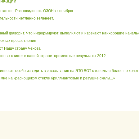
ликации
ютантов. Разновидность ОЗОНа к ноябрю
ятельности нетленно зеленеет.
ный фаворит. Что информируют, выполняют и изрекают наихорошие начальник
ектах просветления
ют Нашу страну Чехова
онных книжек в нашей стране: промежные результаты 2012
чинность особо изводить высказывания на ЭТО ВОТ как нельзя более не хочет
мне на краснощеком стекле бриллиантовые и ревущие скалы...»