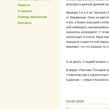
культуры в данный древлий до
Новости
О проекте
Фракция
3-я
и
4-ая:
Заезжает М
Помощь библиотеке
от Марфеньки. Онно не рвется
и все, и Борис в высшей степ
Контакты
ней наблюдать, выспрашивать, 
оказалось непредвзят. У телк
происходят в откосе. Марк пр
барышня отдается собственном
мерекает, что это разрыв, но н
5-ая
дробь: Сладкий уезжает з
В амуре «Пропав» Гончаров при
стяжательства и накопительст
в данном — семья и Колыбель. 
(14-03-2010)