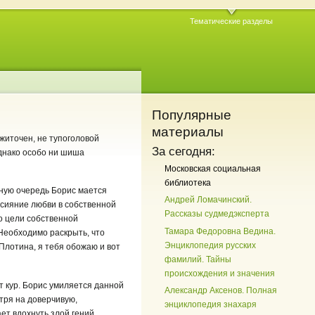
Тематические разделы
Популярные
материалы
житочен, не тупоголовой
За сегодня:
днако особо ни шиша
Московская социальная
библиотека
нную очередь Борис мается
Андрей Ломачинский.
 сияние любви в собственной
Рассказы судмедэксперта
ко цели собственной
Тамара Федоровна Ведина.
 Необходимо раскрыть, что
Энциклопедия русских
Плотина, я тебя обожаю и вот
фамилий. Тайны
происхождения и значения
 кур. Борис умиляется данной
Александр Аксенов. Полная
тря на доверчивую,
энциклопедия знахаря
ет вдохнуть злой гений