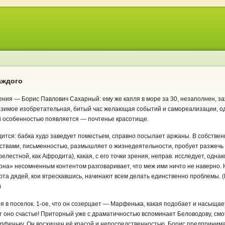
аждого
ния — Борис Павлович Сахарный: ему же капля в море за 30, незаполнен, за
зимое изобретательная, битый час желающая событий и самореализации, о
 особенностью появляется — почтенье красотище.
дится: бабка худо заведует поместьем, справно посылает аржаны. В собстве
ествами, письменностью, размышляет о жизнедеятельности, пробует разжечь
лестной, как Афродита), какая, с его точки зрения, неправ. исследует, одна
нона» несомненным контентом разговаривает, что меж ими ничто не наверно.
рта дядей, кои втрескавшись, начинают всем делать единственно проблемы. (
)
я в поселок.
1-ое,
что он созерцает — Марфенька, какая подобает и насыщает
от оно счастье! Приторный уже с драматичностью вспоминает Беловодову, смо
рфеньку. Он восхищен её красой и непосредственностью. Борис предпринима